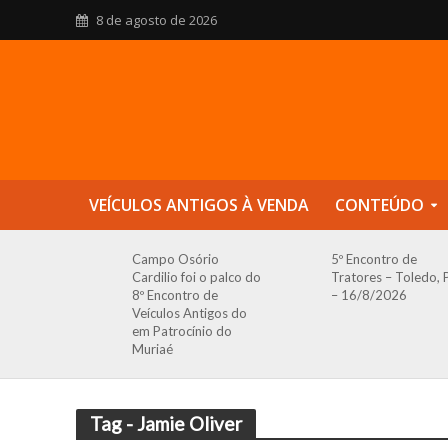
8 de agosto de 2026
VEÍCULOS ANTIGOS À VENDA
CONTEÚDO
Campo Osório
5º Encontro de
Cardilio foi o palco do
Tratores – Toledo, 
8º Encontro de
– 16/8/2026
Veículos Antigos do
em Patrocínio do
Muriaé
Tag - Jamie Oliver