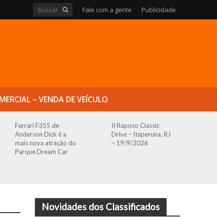
Fale com a gente
Publicidade
MERCIAL – VENDA DE VEÍCULO
Ferrari F355 de
II Raposo Classic
Anderson Dick é a
Drive – Itaperuna, RJ
mais nova atração do
– 19/9/2026
Parque Dream Car
Novidades dos Classificados