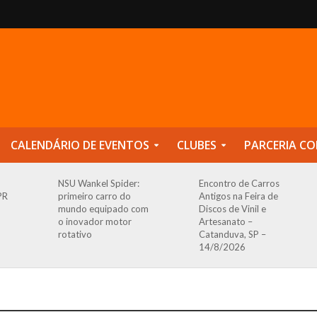
CALENDÁRIO DE EVENTOS
CLUBES
PARCERIA CO
NSU Wankel Spider:
Encontro de Carros
PR
primeiro carro do
Antigos na Feira de
mundo equipado com
Discos de Vinil e
o inovador motor
Artesanato –
rotativo
Catanduva, SP –
14/8/2026