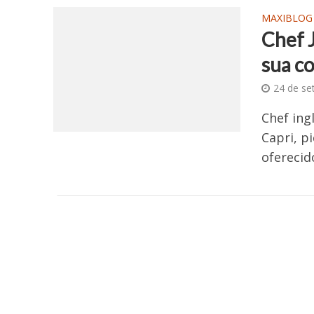
MAXIBLOG
Chef J
sua c
24 de se
Chef ing
Capri, p
oferecid