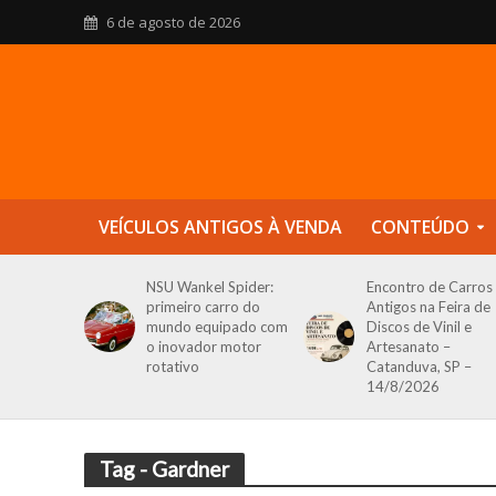
6 de agosto de 2026
VEÍCULOS ANTIGOS À VENDA
CONTEÚDO
NSU Wankel Spider:
Encontro de Carros
primeiro carro do
Antigos na Feira de
mundo equipado com
Discos de Vinil e
o inovador motor
Artesanato –
rotativo
Catanduva, SP –
14/8/2026
Tag - Gardner