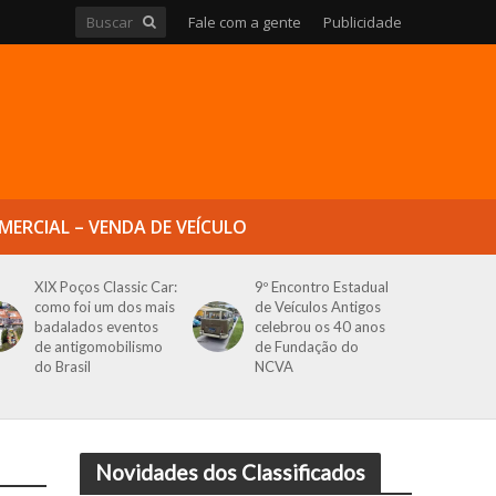
Fale com a gente
Publicidade
MERCIAL – VENDA DE VEÍCULO
XIX Poços Classic Car:
9º Encontro Estadual
como foi um dos mais
de Veículos Antigos
badalados eventos
celebrou os 40 anos
de antigomobilismo
de Fundação do
do Brasil
NCVA
Novidades dos Classificados