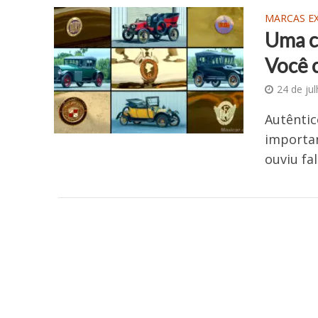
MARCAS E
Uma c
Você 
24 de ju
Autêntic
importan
ouviu fa