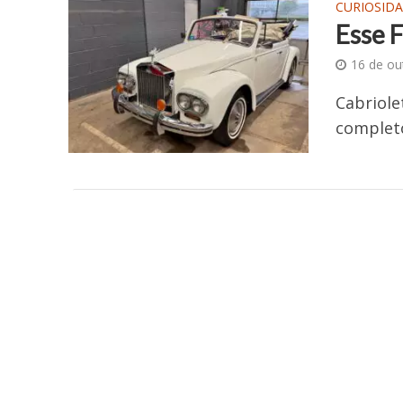
CURIOSID
Esse F
16 de ou
Cabriole
completo