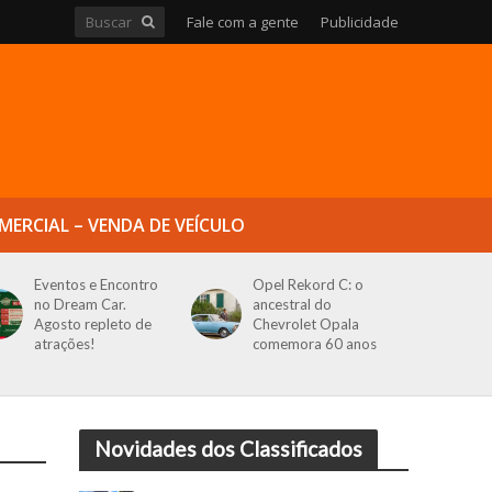
Fale com a gente
Publicidade
MERCIAL – VENDA DE VEÍCULO
Eventos e Encontro
Opel Rekord C: o
no Dream Car.
ancestral do
Agosto repleto de
Chevrolet Opala
atrações!
comemora 60 anos
Novidades dos Classificados