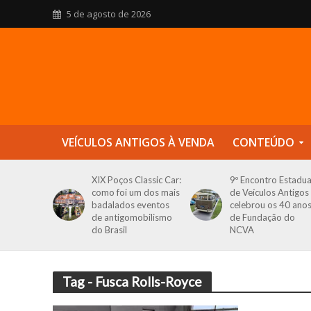
5 de agosto de 2026
VEÍCULOS ANTIGOS À VENDA
CONTEÚDO
XIX Poços Classic Car:
9º Encontro Estadua
como foi um dos mais
de Veículos Antigos
badalados eventos
celebrou os 40 ano
de antigomobilismo
de Fundação do
do Brasil
NCVA
Tag - Fusca Rolls-Royce