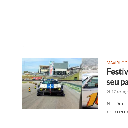
MAXIBLOG
Festiv
seu p
12 de ag
No Dia 
morreu n