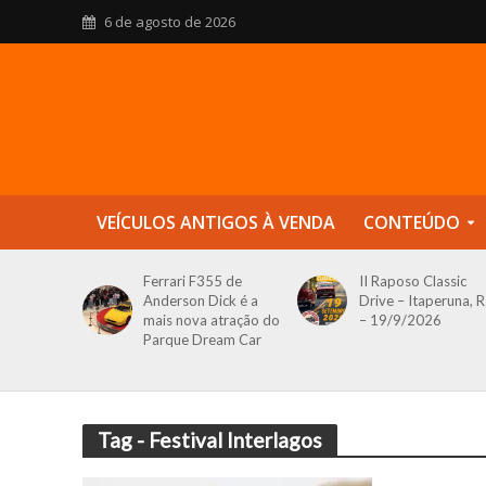
6 de agosto de 2026
VEÍCULOS ANTIGOS À VENDA
CONTEÚDO
Ferrari F355 de
II Raposo Classic
Anderson Dick é a
Drive – Itaperuna, R
mais nova atração do
– 19/9/2026
Parque Dream Car
Tag - Festival Interlagos