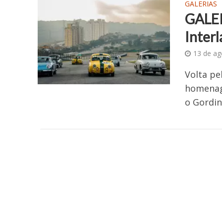
GALERIAS
GALER
Inter
13 de ag
Volta pe
homenag
o Gordin