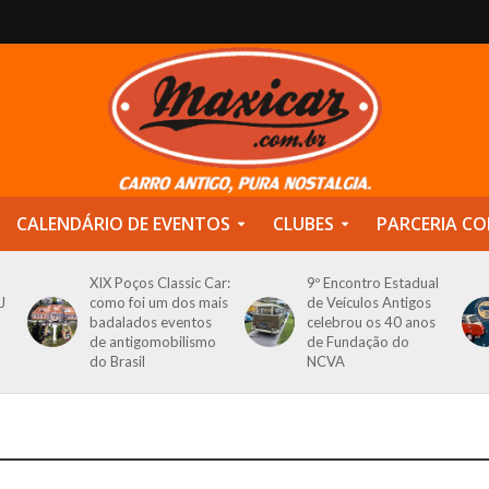
CALENDÁRIO DE EVENTOS
CLUBES
PARCERIA CO
XIX Poços Classic Car:
9º Encontro Estadual
J
como foi um dos mais
de Veículos Antigos
badalados eventos
celebrou os 40 anos
de antigomobilismo
de Fundação do
do Brasil
NCVA