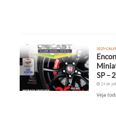
2025
CALE
•
Encon
Miniat
SP – 
23 de ju
Veja tod