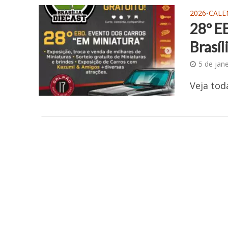
2026
CALE
•
28º E
Brasíl
5 de jan
Veja tod