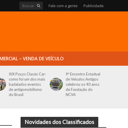
Fale com a gente
Publicidade
MERCIAL – VENDA DE VEÍCULO
XIX Poços Classic Car:
9º Encontro Estadual
como foi um dos mais
de Veículos Antigos
badalados eventos
celebrou os 40 anos
de antigomobilismo
de Fundação do
do Brasil
NCVA
Novidades dos Classificados