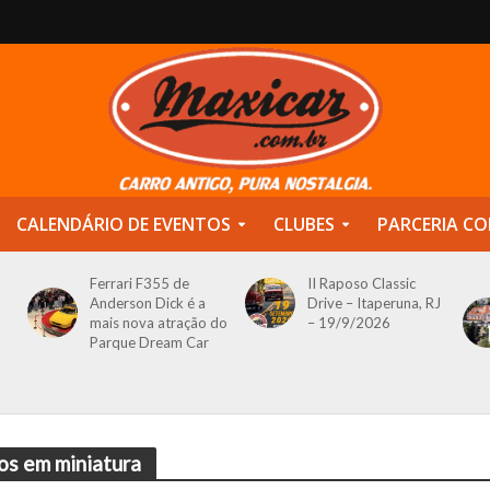
CALENDÁRIO DE EVENTOS
CLUBES
PARCERIA CO
Ferrari F355 de
II Raposo Classic
Anderson Dick é a
Drive – Itaperuna, RJ
mais nova atração do
– 19/9/2026
Parque Dream Car
os em miniatura