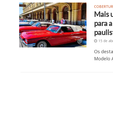
COBERTUR
Mais 
para a
pauli
15 de ab
Os dest
Modelo A