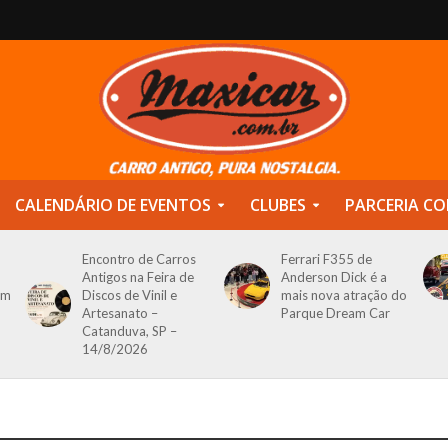
CALENDÁRIO DE EVENTOS
CLUBES
PARCERIA CO
Encontro de Carros
Ferrari F355 de
Antigos na Feira de
Anderson Dick é a
om
Discos de Vinil e
mais nova atração do
Artesanato –
Parque Dream Car
Catanduva, SP –
14/8/2026