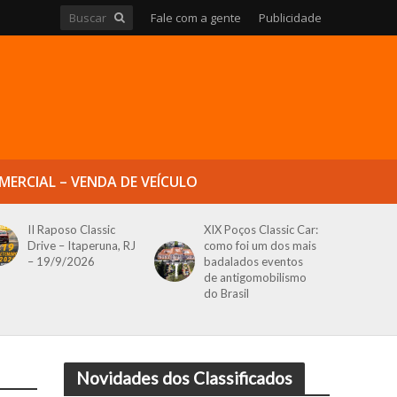
Fale com a gente
Publicidade
MERCIAL – VENDA DE VEÍCULO
II Raposo Classic
XIX Poços Classic Car:
Drive – Itaperuna, RJ
como foi um dos mais
– 19/9/2026
badalados eventos
de antigomobilismo
do Brasil
Novidades dos Classificados