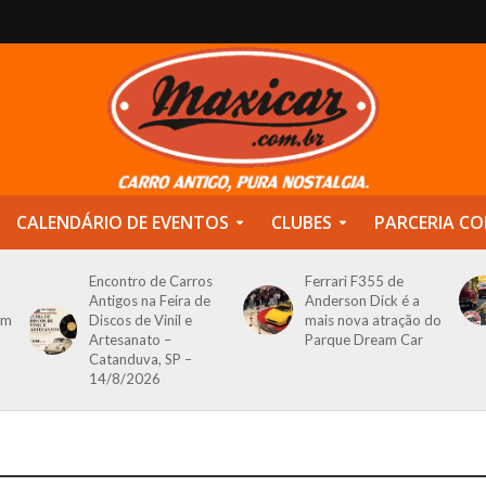
CALENDÁRIO DE EVENTOS
CLUBES
PARCERIA CO
Encontro de Carros
Ferrari F355 de
Antigos na Feira de
Anderson Dick é a
om
Discos de Vinil e
mais nova atração do
Artesanato –
Parque Dream Car
Catanduva, SP –
14/8/2026