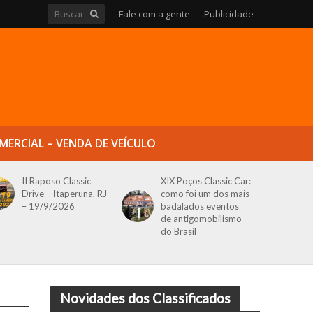
Fale com a gente
Publicidade
MERCIAL – VENDA DE VEÍCULO
II Raposo Classic
XIX Poços Classic Car:
Drive – Itaperuna, RJ
como foi um dos mais
– 19/9/2026
badalados eventos
de antigomobilismo
do Brasil
Novidades dos Classificados