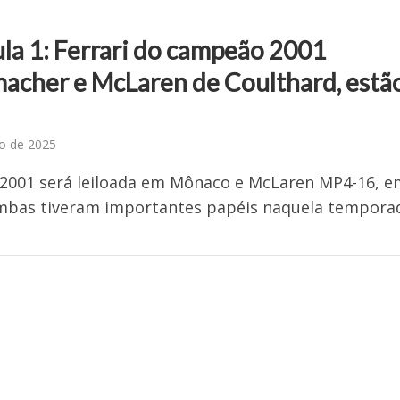
la 1: Ferrari do campeão 2001
acher e McLaren de Coulthard, estão
a
o de 2025
F2001 será leiloada em Mônaco e McLaren MP4-16, e
Ambas tiveram importantes papéis naquela tempora