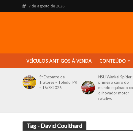
7 de agosto de 2026
VEÍCULOS ANTIGOS À VENDA
CONTEÚDO
5º Encontro de
NSU Wankel Spider:
Tratores – Toledo, PR
primeiro carro do
– 16/8/2026
mundo equipado c
o inovador motor
rotativo
Tag - David Coulthard