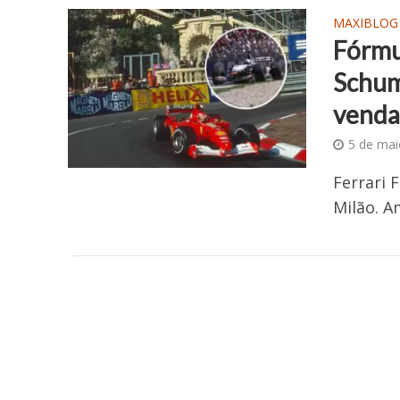
MAXIBLOG
Fórmu
Schum
vend
5 de mai
Ferrari 
Milão. 