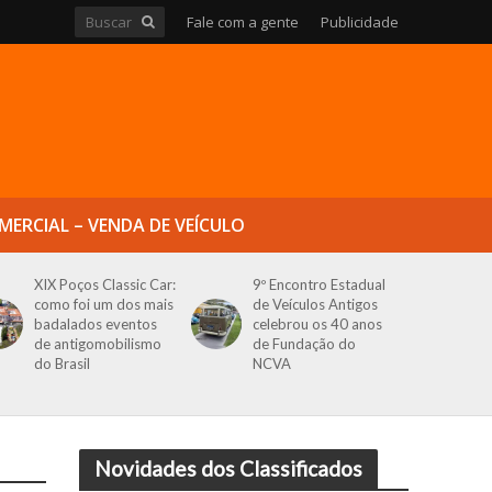
Fale com a gente
Publicidade
MERCIAL – VENDA DE VEÍCULO
XIX Poços Classic Car:
9º Encontro Estadual
como foi um dos mais
de Veículos Antigos
badalados eventos
celebrou os 40 anos
de antigomobilismo
de Fundação do
do Brasil
NCVA
Novidades dos Classificados