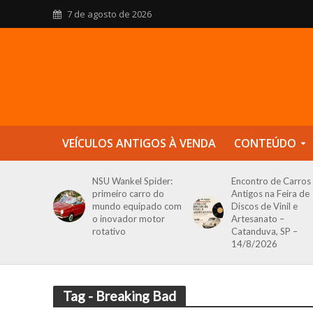
7 de agosto de 2026
VEÍCULOS ANTIGOS À VENDA
CONTEÚDO
NSU Wankel Spider:
Encontro de Carros
primeiro carro do
Antigos na Feira de
mundo equipado com
Discos de Vinil e
o inovador motor
Artesanato –
rotativo
Catanduva, SP –
14/8/2026
Tag - Breaking Bad