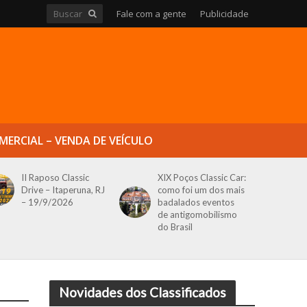
Fale com a gente
Publicidade
MERCIAL – VENDA DE VEÍCULO
II Raposo Classic
XIX Poços Classic Car:
Drive – Itaperuna, RJ
como foi um dos mais
– 19/9/2026
badalados eventos
de antigomobilismo
do Brasil
Novidades dos Classificados