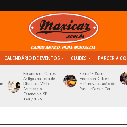
CALENDÁRIO DE EVENTOS
CLUBES
PARCERIA CO
Encontro de Carros
Ferrari F355 de
Antigos na Feira de
Anderson Dick é a
om
Discos de Vinil e
mais nova atração do
Artesanato –
Parque Dream Car
Catanduva, SP –
14/8/2026