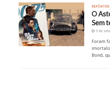
REPÓRTER
O Ast
Sem t
3 de set
Foram fa
imortali
Bond, qu