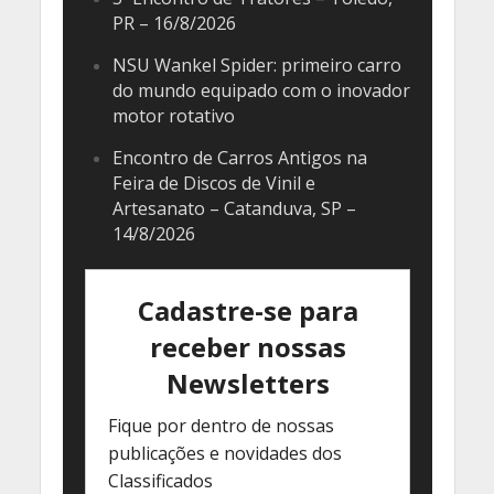
PR – 16/8/2026
NSU Wankel Spider: primeiro carro
do mundo equipado com o inovador
motor rotativo
Encontro de Carros Antigos na
Feira de Discos de Vinil e
Artesanato – Catanduva, SP –
14/8/2026