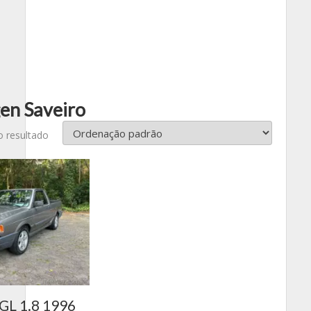
en Saveiro
o resultado
GL 1.8 1996