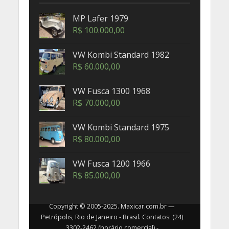
MP Lafer 1979
R$
100.000,00
VW Kombi Standard 1982
R$
60.000,00
VW Fusca 1300 1968
R$
70.000,00
VW Kombi Standard 1975
R$
80.000,00
VW Fusca 1200 1966
R$
85.000,00
Copyright © 2005-2025. Maxicar.com.br —
Petrópolis, Rio de Janeiro - Brasil. Contatos: (24)
3302-2462 (horário comercial) -