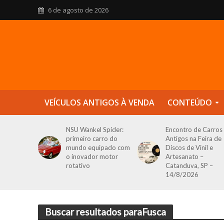
6 de agosto de 2026
VEÍCULOS ANTIGOS À VENDA
CONTEÚDO
NSU Wankel Spider:
Encontro de Carros
primeiro carro do
Antigos na Feira de
mundo equipado com
Discos de Vinil e
o inovador motor
Artesanato –
rotativo
Catanduva, SP –
14/8/2026
Buscar resultados paraFusca