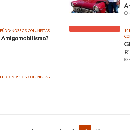
An
TEÚDO
•
NOSSOS COLUNISTAS
10
CO
u Amigomobilismo?
G
Ri
TEÚDO
•
NOSSOS COLUNISTAS