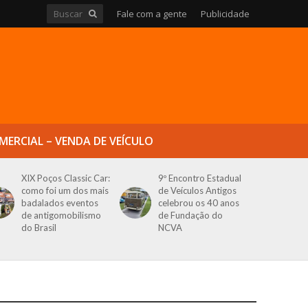
Fale com a gente
Publicidade
MERCIAL – VENDA DE VEÍCULO
XIX Poços Classic Car:
9º Encontro Estadual
como foi um dos mais
de Veículos Antigos
badalados eventos
celebrou os 40 anos
de antigomobilismo
de Fundação do
do Brasil
NCVA