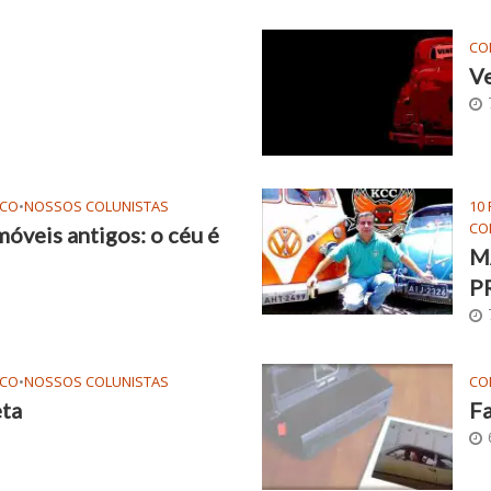
CO
Ve
NCO
•
NOSSOS COLUNISTAS
10
CO
óveis antigos: o céu é
M
P
NCO
•
NOSSOS COLUNISTAS
CO
eta
Fa