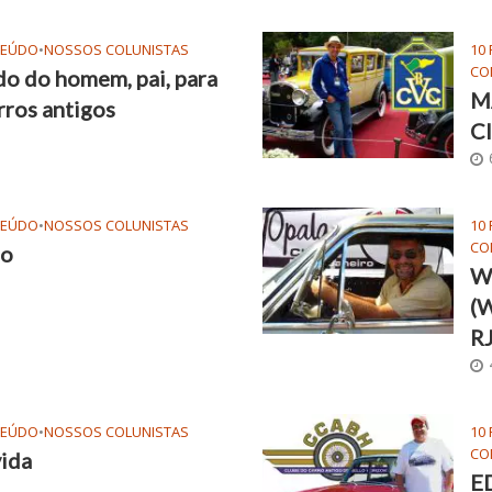
TEÚDO
•
NOSSOS COLUNISTAS
10
CO
do do homem, pai, para
M
arros antigos
Cl
TEÚDO
•
NOSSOS COLUNISTAS
10
CO
po
W
(W
R
TEÚDO
•
NOSSOS COLUNISTAS
10
CO
vida
E