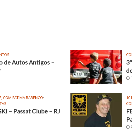
ENTOS
CO
ro de Autos Antigos –
3º
P
do
E, COM FATIMA BARENCO
•
10
TAS
CO
 – Passat Clube – RJ
F
Pa