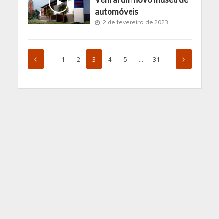
automóveis
2 de fevereiro de 2023
1
2
3
4
5
…
31