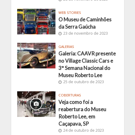
WEB STORIES
O Museu de Caminhões
da Serra Gaúcha
23 de novembro de 2023
GALERIAS
Galeria: CAAVR presente
no Village Classic Cars e
3° Semana Nacional do
Museu Roberto Lee
25 de outubro de 2023
COBERTURAS
Veja como foi a
reabertura do Museu
Roberto Lee, em
Caçapava, SP
24 de outubro de 2023