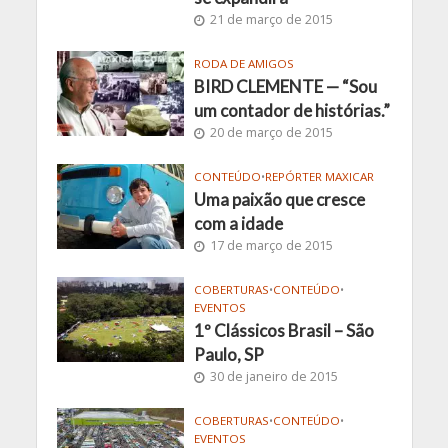
21 de março de 2015
RODA DE AMIGOS
BIRD CLEMENTE — “Sou
um contador de histórias.”
20 de março de 2015
CONTEÚDO
•
REPÓRTER MAXICAR
Uma paixão que cresce
com a idade
17 de março de 2015
COBERTURAS
•
CONTEÚDO
•
EVENTOS
1º Clássicos Brasil – São
Paulo, SP
30 de janeiro de 2015
COBERTURAS
•
CONTEÚDO
•
EVENTOS