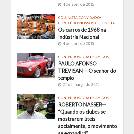
4 de abril de 2015
COLUNISTA CONVIDADO
•
CONTEÚDO
•
NOSSOS COLUNISTAS
Os carros de 1968 na
Indústria Nacional
4 de abril de 2015
CONTEÚDO
•
RODA DE AMIGOS
PAULO AFONSO
TREVISAN — O senhor do
templo
21 de março de 2015
CONTEÚDO
•
RODA DE AMIGOS
ROBERTO NASSER—
“Quando os clubes se
mostrarem úteis
socialmente, o movimento
se expandirá”