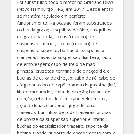
Foi substituído todo o motor no Graciano DKW
(Novo Hamburgo – RS) em 2017. Desde então
se mantém regulado em perfeito
funcionamento. Na ocasião foram substituidos:
coifas da graxa; casquilhos de óleo; casquilhos
de graxa da roda; coxins (copinho) de
suspensão inferior; coxins (copinho) de
suspensão superior; buchas da suspensão
dianteira; travas da suspensão dianteira; cabo
de embreagem; cabo de freio de mão –
principal; cruzetas; terminais de direção d e e;
buchas de caixa de direção; cabo de ré; cabo de
afogador; cabo de capô; bomba de gasolina (kit);
kit de carburador; coifa de direção; banana de
direção; retentor do óleo; cabo velocímetro;
jogo de lonas dianteiros; jogo de lonas
traseiros; burrinhos de roda traseiras; buchas
de bronze da suspensão superior e inferior;
buchas do estabilizador traseiro; suporte da
bobina grande; suporte do escapamento com 2