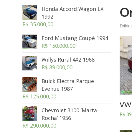
Honda Accord Wagon LX
Or
1992
R$
35.000,00
Exibin
Ford Mustang Coupê 1994
R$
150.000,00
Willys Rural 4X2 1968
R$
89.000,00
Buick Electra Parque
Evenue 1987
R$
125.000,00
VW 
Chevrolet 3100 ‘Marta
R$
39
Rocha’ 1956
R$
290.000,00