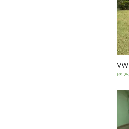
VW 
R$
25