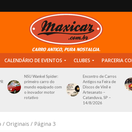
CALENDÁRIO DE EVENTOS
CLUBES
PARCERIA CO
NSU Wankel Spider:
Encontro de Carros
PR
primeiro carro do
Antigos na Feira de
mundo equipado com
Discos de Vinil e
o inovador motor
Artesanato –
rotativo
Catanduva, SP –
14/8/2026
o
/
Originais
/ Página 3