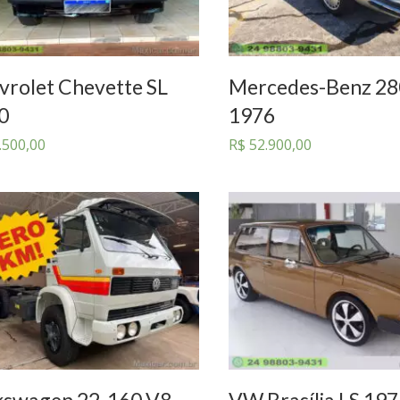
vrolet Chevette SL
Mercedes-Benz 28
0
1976
.500,00
R$
52.900,00
kswagen 22-160 V8
VW Brasília LS 19