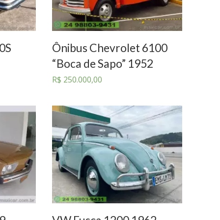
0S
Ônibus Chevrolet 6100
“Boca de Sapo” 1952
R$
250.000,00
79
VW Fusca 1200 1962