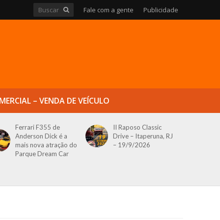
Fale com a gente
Publicidade
MERCIAL – VENDA DE VEÍCULO
Ferrari F355 de
II Raposo Classic
Anderson Dick é a
Drive – Itaperuna, RJ
mais nova atração do
– 19/9/2026
Parque Dream Car