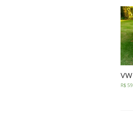
VW 
R$
59