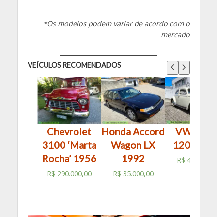
*
Os modelos podem variar de acordo com o
mercado
VEÍCULOS RECOMENDADOS
Chevrolet
Honda Accord
VW Fusc
3100 ‘Marta
Wagon LX
1200 196
Rocha’ 1956
1992
R$
49.900,0
R$
290.000,00
R$
35.000,00