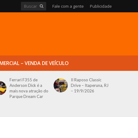
Fale com a gente
Publicidade
MERCIAL – VENDA DE VEÍCULO
Ferrari F355 de
II Raposo Classic
Anderson Dick é a
Drive – Itaperuna, RJ
mais nova atração do
– 19/9/2026
Parque Dream Car