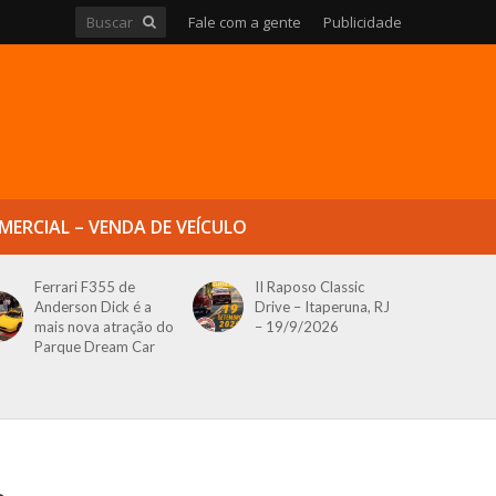
Fale com a gente
Publicidade
MERCIAL – VENDA DE VEÍCULO
Ferrari F355 de
II Raposo Classic
Anderson Dick é a
Drive – Itaperuna, RJ
mais nova atração do
– 19/9/2026
Parque Dream Car