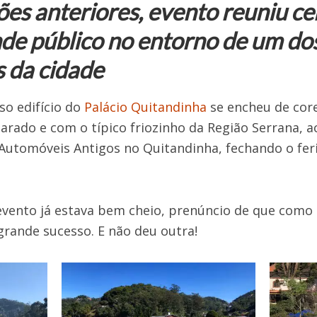
es anteriores, evento reuniu ce
nde público no entorno de um dos
s da cidade
so edifício do
Palácio Quitandinha
se encheu de cor
arado e com o típico friozinho da Região Serrana, a
Automóveis Antigos no Quitandinha, fechando o feri
evento já estava bem cheio, prenúncio de que como 
rande sucesso. E não deu outra!