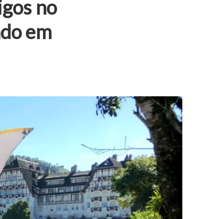
igos no
ado em