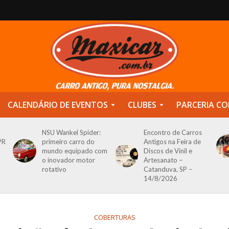
CALENDÁRIO DE EVENTOS
CLUBES
PARCERIA CO
NSU Wankel Spider:
Encontro de Carros
PR
primeiro carro do
Antigos na Feira de
mundo equipado com
Discos de Vinil e
o inovador motor
Artesanato –
rotativo
Catanduva, SP –
14/8/2026
COBERTURAS