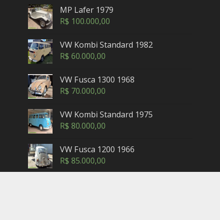
MP Lafer 1979
R$
100.000,00
VW Kombi Standard 1982
R$
60.000,00
VW Fusca 1300 1968
R$
70.000,00
VW Kombi Standard 1975
R$
80.000,00
VW Fusca 1200 1966
R$
85.000,00
Copyright © 2005-2025. Maxicar.com.br — Petrópolis,
Rio de Janeiro - Brasil. Contatos: (24) 3302-2462 (horário
comercial) -
sac@maxicar.com.br