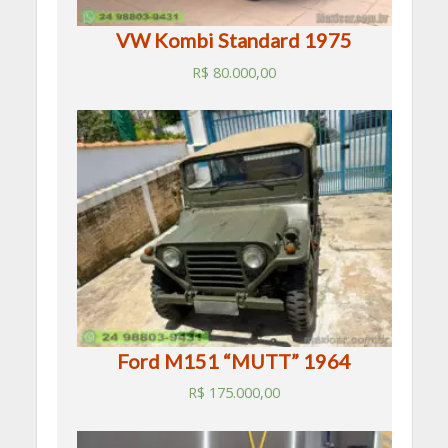
VW Kombi Standard 1975
R$
80.000,00
Ford M151 “MUTT” 1964
R$
175.000,00