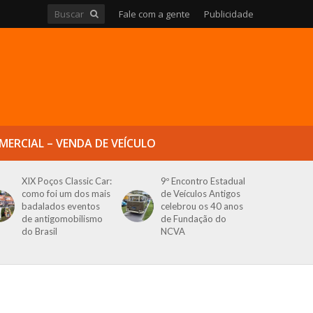
Fale com a gente
Publicidade
MERCIAL – VENDA DE VEÍCULO
XIX Poços Classic Car:
9º Encontro Estadual
como foi um dos mais
de Veículos Antigos
badalados eventos
celebrou os 40 anos
de antigomobilismo
de Fundação do
do Brasil
NCVA