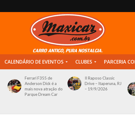
CALENDÁRIO DE EVENTOS
CLUBES
PARCERIA CO
Ferrari F355 de
II Raposo Classic
Anderson Dick é a
Drive – Itaperuna, RJ
mais nova atração do
– 19/9/2026
Parque Dream Car