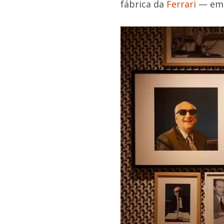
fábrica da
Ferrari
— em 1