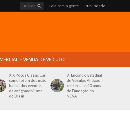
Fale com a gente
Publicidade
MERCIAL – VENDA DE VEÍCULO
XIX Poços Classic Car:
9º Encontro Estadual
como foi um dos mais
de Veículos Antigos
badalados eventos
celebrou os 40 anos
de antigomobilismo
de Fundação do
do Brasil
NCVA