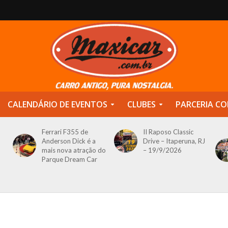
CALENDÁRIO DE EVENTOS
CLUBES
PARCERIA CO
Ferrari F355 de
II Raposo Classic
Anderson Dick é a
Drive – Itaperuna, RJ
mais nova atração do
– 19/9/2026
Parque Dream Car