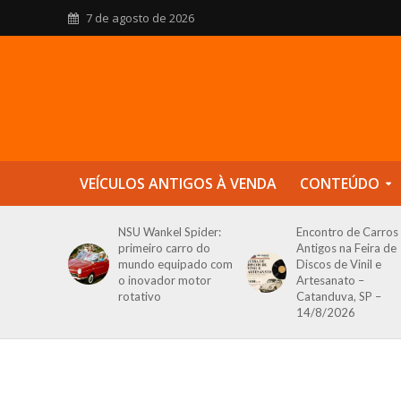
7 de agosto de 2026
VEÍCULOS ANTIGOS À VENDA
CONTEÚDO
NSU Wankel Spider:
Encontro de Carros
primeiro carro do
Antigos na Feira de
mundo equipado com
Discos de Vinil e
o inovador motor
Artesanato –
rotativo
Catanduva, SP –
14/8/2026