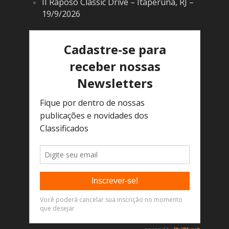
II Raposo Classic Drive – Itaperuna, RJ –
19/9/2026