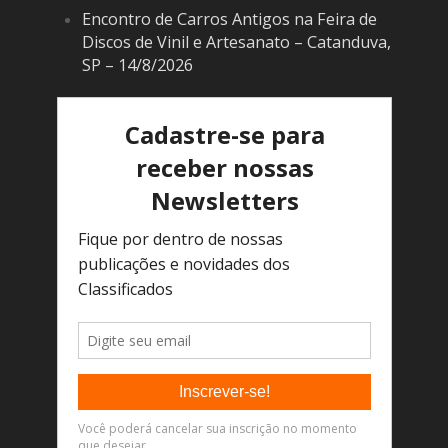
Encontro de Carros Antigos na Feira de
Discos de Vinil e Artesanato – Catanduva,
SP – 14/8/2026