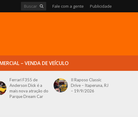
Fale com a gente
Publicidade
MERCIAL – VENDA DE VEÍCULO
Ferrari F355 de
II Raposo Classic
Anderson Dick é a
Drive – Itaperuna, RJ
mais nova atração do
– 19/9/2026
Parque Dream Car