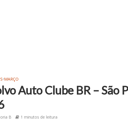
OS
•
MARÇO
lvo Auto Clube BR – São P
6
toria B
1 minutos de leitura