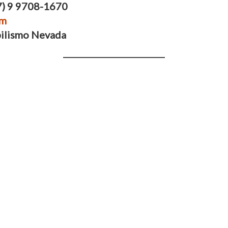
7) 9 9708-1670
om
bilismo Nevada