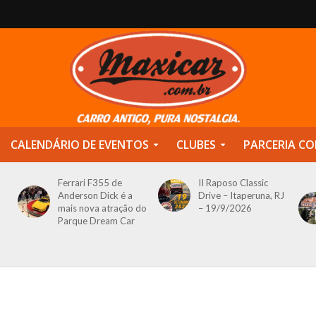
CALENDÁRIO DE EVENTOS
CLUBES
PARCERIA CO
Ferrari F355 de
II Raposo Classic
Anderson Dick é a
Drive – Itaperuna, RJ
mais nova atração do
– 19/9/2026
Parque Dream Car