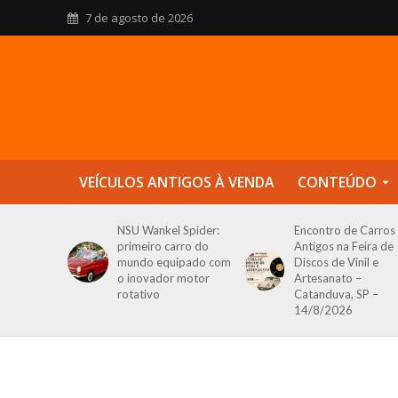
7 de agosto de 2026
VEÍCULOS ANTIGOS À VENDA
CONTEÚDO
NSU Wankel Spider:
Encontro de Carros
primeiro carro do
Antigos na Feira de
mundo equipado com
Discos de Vinil e
o inovador motor
Artesanato –
rotativo
Catanduva, SP –
14/8/2026