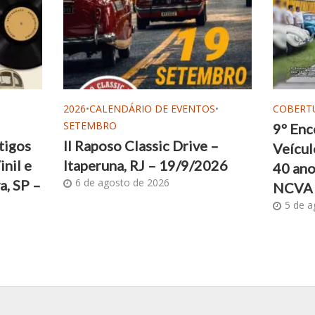
2026
•
CALENDÁRIO DE EVENTOS
•
COBERT
SETEMBRO
9º Enc
tigos
II Raposo Classic Drive –
Veícul
inil e
Itaperuna, RJ – 19/9/2026
40 ano
6 de agosto de 2026
a, SP –
NCVA
5 de a