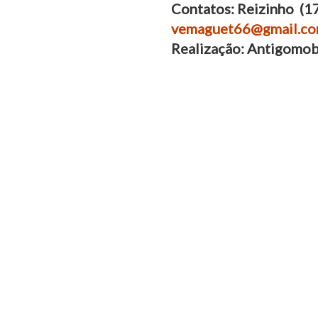
Contatos: Reizinho (1
vemaguet66@gmail.c
Realização: Antigomo