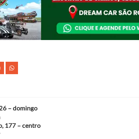
026 – domingo
h
o, 177 – centro
P