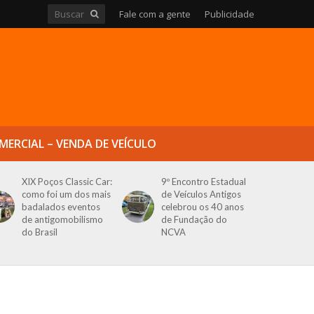
Fale com a gente
Publicidade
MERCIAL – VENDA DE VEÍCULO
XIX Poços Classic Car:
9º Encontro Estadual
como foi um dos mais
de Veículos Antigos
badalados eventos
celebrou os 40 anos
de antigomobilismo
de Fundação do
do Brasil
NCVA