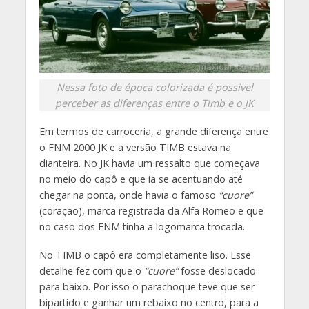
Nessa foto de época colorizada é possivel
perceber as diferenças entre o Timb e o JK
Em termos de carroceria, a grande diferença entre
o FNM 2000 JK e a versão TIMB estava na
dianteira. No JK havia um ressalto que começava
no meio do capô e que ia se acentuando até
chegar na ponta, onde havia o famoso
“cuore”
(coração), marca registrada da Alfa Romeo e que
no caso dos FNM tinha a logomarca trocada.
No TIMB o capô era completamente liso. Esse
detalhe fez com que o
“cuore”
fosse deslocado
para baixo. Por isso o parachoque teve que ser
bipartido e ganhar um rebaixo no centro, para a