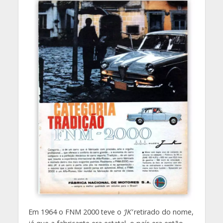
Em 1964 o FNM 2000 teve o
‘JK’
retirado do nome,