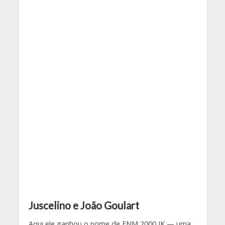
Juscelino e João Goulart
Aqui ele ganhou o nome de FNM 2000 JK — uma