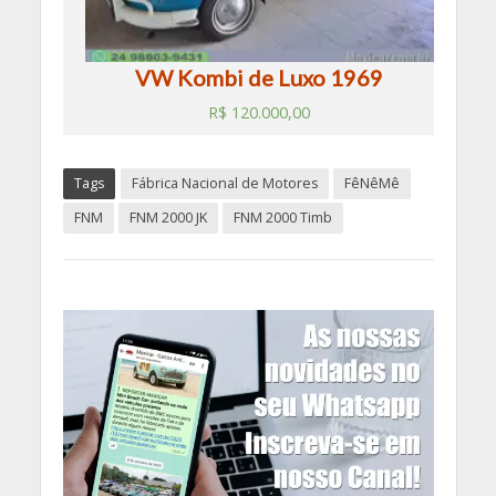
VW Kombi de Luxo 1969
R$
120.000,00
Tags
Fábrica Nacional de Motores
FêNêMê
FNM
FNM 2000 JK
FNM 2000 Timb