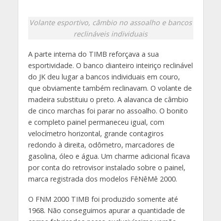
Volante esportivo, câmbio no assoalho e bancos
reclináveis individuais
A parte interna do TIMB reforçava a sua
esportividade. O banco dianteiro inteiriço reclinável
do JK deu lugar a bancos individuais em couro,
que obviamente também reclinavam. O volante de
madeira substituiu o preto. A alavanca de câmbio
de cinco marchas foi parar no assoalho. O bonito
e completo painel permaneceu igual, com
velocímetro horizontal, grande contagiros
redondo à direita, odômetro, marcadores de
gasolina, óleo e água. Um charme adicional ficava
por conta do retrovisor instalado sobre o painel,
marca registrada dos modelos FêNêMê 2000.
O FNM 2000 TIMB foi produzido somente até
1968. Não conseguimos apurar a quantidade de