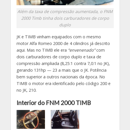
Além da taxa de compressão aumentada, o FNM
2000 Timb tinha dois carburadores de corpo
duplo
JK e TIMB vinham equipados com o mesmo
motor Alfa Romeo 2000 de 4 cilindros já descrito
aqui. Mas no TIMB ele era
“envenenado”
com
dois carburadores de corpo duplo e taxa de
compressão ampliada (8,25:1 contra 7,0:1 no JK),
gerando 131hp — 23 a mais que o JK. Potência
bem superior a outros nacionais da época. No
TIMB o motor era identificado pelo código 200 e
no JK, 210.
Interior do FNM 2000 TIMB