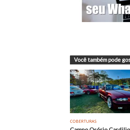
Você também pode gos
COBERTURAS
Campo Osório Cardilio 