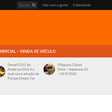
Fale com a gente
Publicidade
MERCIAL – VENDA DE VEÍCULO
Ferrari F355 de
II Raposo Classic
Anderson Dick é a
Drive – Itaperuna, RJ
mais nova atração do
– 19/9/2026
Parque Dream Car