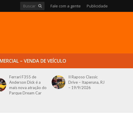
Fale com a gente
Publicidade
MERCIAL – VENDA DE VEÍCULO
Ferrari F355 de
II Raposo Classic
Anderson Dick é a
Drive – Itaperuna, RJ
mais nova atração do
– 19/9/2026
Parque Dream Car