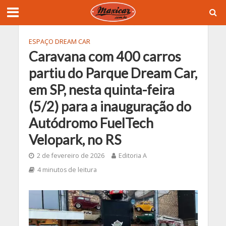
ESPAÇO DREAM CAR
Caravana com 400 carros
partiu do Parque Dream Car,
em SP, nesta quinta-feira
(5/2) para a inauguração do
Autódromo FuelTech
Velopark, no RS
2 de fevereiro de 2026
Editoria A
4 minutos de leitura