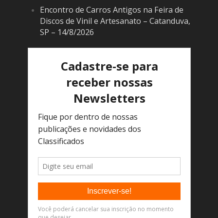
Encontro de Carros Antigos na Feira de
Discos de Vinil e Artesanato – Catanduva,
SP – 14/8/2026