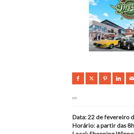
Data: 22 de fevereiro
Horário: a partir das 8
Local: Shopping Winner