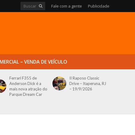
Fale com a gente
Publicidade
MERCIAL – VENDA DE VEÍCULO
Ferrari F355 de
II Raposo Classic
Anderson Dick é a
Drive – Itaperuna, RJ
mais nova atração do
– 19/9/2026
Parque Dream Car