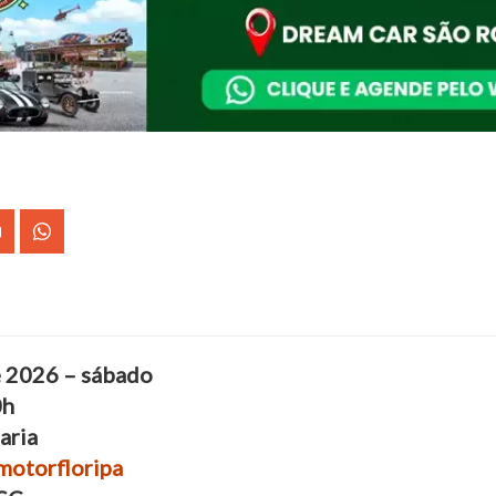
e 2026 – sábado
0h
aria
otorfloripa