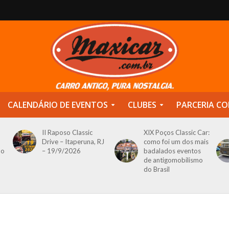
CALENDÁRIO DE EVENTOS
CLUBES
PARCERIA CO
II Raposo Classic
XIX Poços Classic Car:
Drive – Itaperuna, RJ
como foi um dos mais
do
– 19/9/2026
badalados eventos
de antigomobilismo
do Brasil