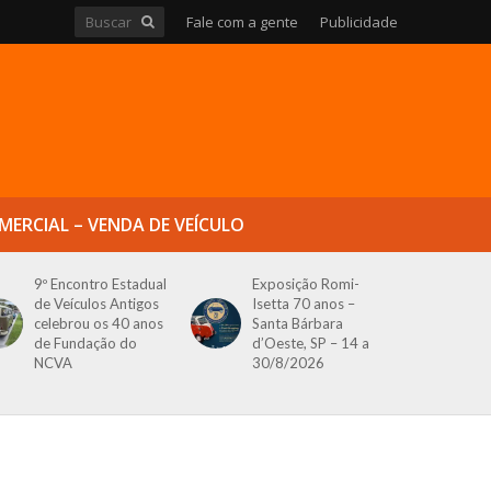
Fale com a gente
Publicidade
MERCIAL – VENDA DE VEÍCULO
9º Encontro Estadual
Exposição Romi-
de Veículos Antigos
Isetta 70 anos –
celebrou os 40 anos
Santa Bárbara
de Fundação do
d’Oeste, SP – 14 a
NCVA
30/8/2026