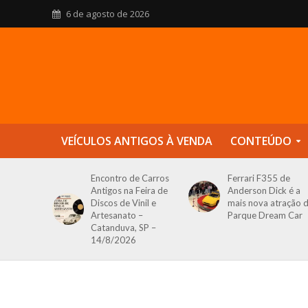
6 de agosto de 2026
VEÍCULOS ANTIGOS À VENDA
CONTEÚDO
Encontro de Carros
Ferrari F355 de
Antigos na Feira de
Anderson Dick é a
Discos de Vinil e
mais nova atração 
Artesanato –
Parque Dream Car
Catanduva, SP –
14/8/2026