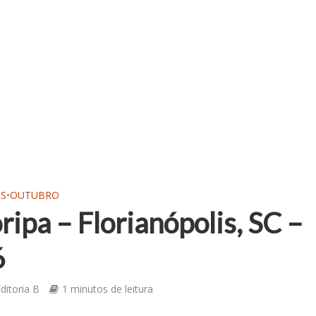
OS
•
OUTUBRO
oripa – Florianópolis, SC –
6
ditoria B
1 minutos de leitura