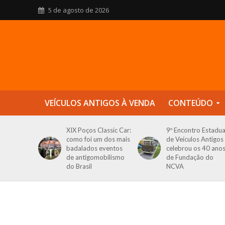
5 de agosto de 2026
VEÍCULOS ANTIGOS À VENDA
CONTEÚDO
XIX Poços Classic Car:
9º Encontro Estadua
como foi um dos mais
de Veículos Antigos
badalados eventos
celebrou os 40 ano
de antigomobilismo
de Fundação do
do Brasil
NCVA