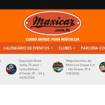
CALENDÁRIO DE EVENTOS
CLUBES
PARCERIA CO
l
Exposição Romi-
Mega Encontro de
Isetta 70 anos –
Motos no Dream Car
s
Santa Bárbara
– São Roque, SP •
d’Oeste, SP – 14 a
9/8/2026
30/8/2026