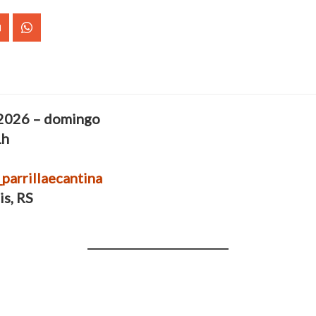
e 2026 – domingo
1h
parrillaecantina
s, RS