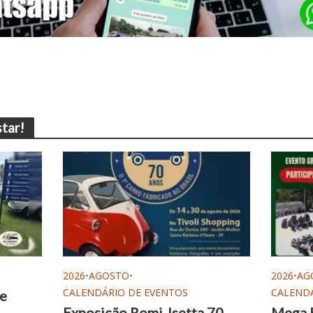
tar!
2026
•
AGOSTO
•
2026
•
AG
CALENDÁRIO DE EVENTOS
CALENDÁ
de
Exposição Romi-Isetta 70
Mega 