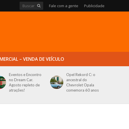
Fale com a gente
Publicidade
MERCIAL – VENDA DE VEÍCULO
Eventos e Encontro
Opel Rekord C: o
no Dream Car.
ancestral do
Agosto repleto de
Chevrolet Opala
atrações!
comemora 60 anos