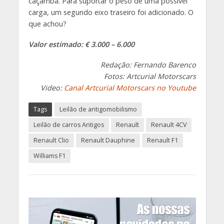
caçamba. Para suportar o peso de uma possível
carga, um segundo eixo traseiro foi adicionado. O
que achou?
Valor estimado: € 3.000 – 6.000
Redação: Fernando Barenco
Fotos: Artcurial Motorscars
Video:
Canal Artcurial Motorscars no Youtube
Tags
Leilão de antigomobilismo
Leilão de carros Antigos
Renault
Renault 4CV
Renault Clio
Renault Dauphine
Renault F1
Williams F1