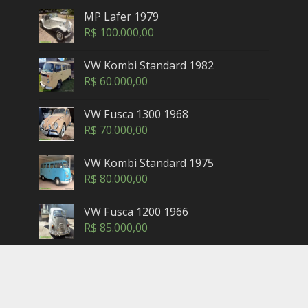
MP Lafer 1979
R$
100.000,00
VW Kombi Standard 1982
R$
60.000,00
VW Fusca 1300 1968
R$
70.000,00
VW Kombi Standard 1975
R$
80.000,00
VW Fusca 1200 1966
R$
85.000,00
Copyright © 2005-2025. Maxicar.com.br — Petrópolis,
Rio de Janeiro - Brasil. Contatos: (24) 3302-2462 (horário
comercial) -
sac@maxicar.com.br