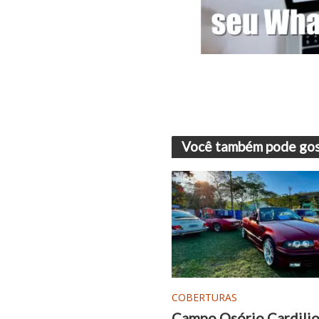
Você também pode gos
COBERTURAS
Campo Osório Cardilio 