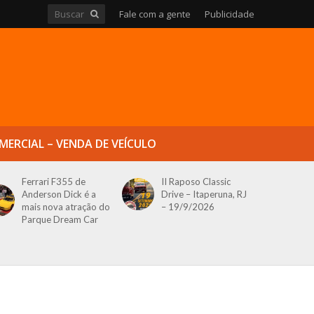
Fale com a gente
Publicidade
MERCIAL – VENDA DE VEÍCULO
Ferrari F355 de
II Raposo Classic
Anderson Dick é a
Drive – Itaperuna, RJ
mais nova atração do
– 19/9/2026
Parque Dream Car