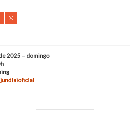
 de 2025 – domingo
0h
ping
undiaioficial