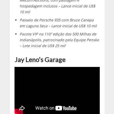
Mecum Auctions, com passagem e
hospedagem inclusos – Lance inicial de US$
10 mil
Passeio de Porsche 935 com Bruce Canepa
em Laguna Seca – Lance inicial de US$ 10 mil
Pacote VIP na 110ª edição das 500 Milhas de
Indianápolis, patrocinado pela Equipe Penske
– Lote inicial de US$ 25 mil
Jay Leno’s Garage