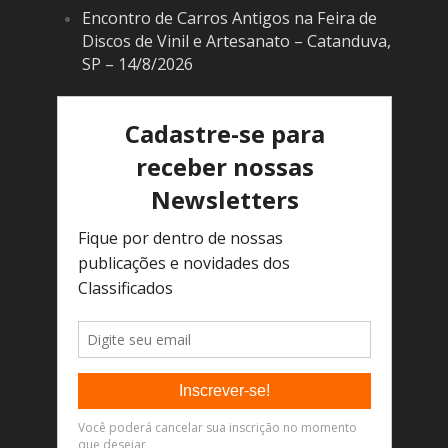
Encontro de Carros Antigos na Feira de
Discos de Vinil e Artesanato – Catanduva,
SP – 14/8/2026