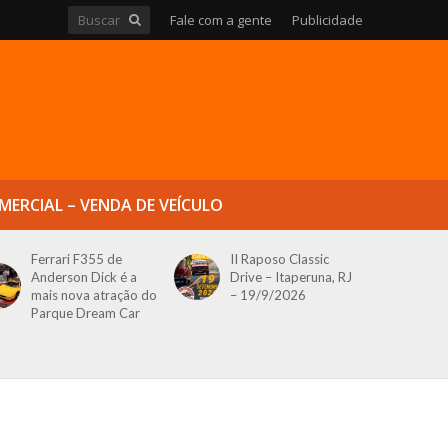
Fale com a gente
Publicidade
MERCIAL – VENDA DE VEÍCULO
Ferrari F355 de
II Raposo Classic
Anderson Dick é a
Drive – Itaperuna, RJ
mais nova atração do
– 19/9/2026
Parque Dream Car