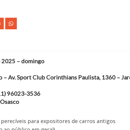
e 2025 – domingo
o – Av. Sport Club Corinthians Paulista, 1360 – Ja
11) 96023-3536
 Osasco
perecíveis para expositores de carros antigos
o ao público em geral!