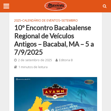
2025
•
CALENDÁRIO DE EVENTOS
•
SETEMBRO
10º Encontro Bacabalense
Regional de Veículos
Antigos – Bacabal, MA – 5 a
7/9/2025
2 de setembro de 2025
Editoria B
1 minutos de leitura