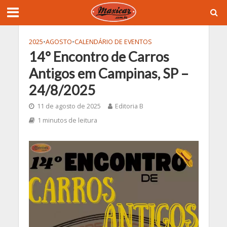
2025
•
AGOSTO
•
CALENDÁRIO DE EVENTOS
14° Encontro de Carros
Antigos em Campinas, SP –
24/8/2025
11 de agosto de 2025
Editoria B
1 minutos de leitura