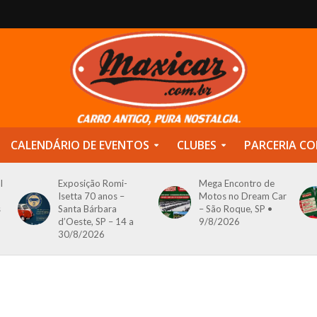
CALENDÁRIO DE EVENTOS
CLUBES
PARCERIA CO
l
Exposição Romi-
Mega Encontro de
Isetta 70 anos –
Motos no Dream Car
s
Santa Bárbara
– São Roque, SP •
d’Oeste, SP – 14 a
9/8/2026
30/8/2026