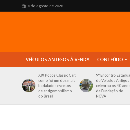
6 de agosto de 2026
VEÍCULOS ANTIGOS À VENDA
CONTEÚDO
XIX Poços Classic Car:
9º Encontro Estadua
como foi um dos mais
de Veículos Antigos
badalados eventos
celebrou os 40 ano
de antigomobilismo
de Fundação do
do Brasil
NCVA