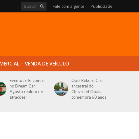
Fale com a gente
Publicidade
MERCIAL – VENDA DE VEÍCULO
Eventos e Encontro
Opel Rekord C: o
no Dream Car.
ancestral do
Agosto repleto de
Chevrolet Opala
atrações!
comemora 60 anos