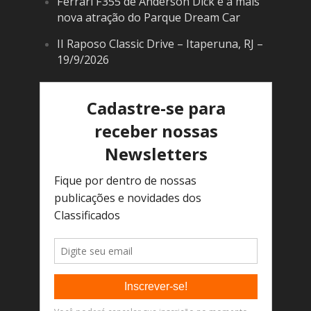
Ferrari F355 de Anderson Dick é a mais
nova atração do Parque Dream Car
II Raposo Classic Drive – Itaperuna, RJ –
19/9/2026