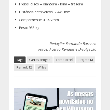
Freios: disco – dianteira / lona – traseira
Distância entre-eixos: 2.441 mm
Comprimento: 4.348 mm
Peso: 935 kg
Redação: Fernando Barenco
Fotos: Acervo Renault e Divulgação
Tags
Carros antigos
Ford Corcel
Projeto M
Renault 12
Willys