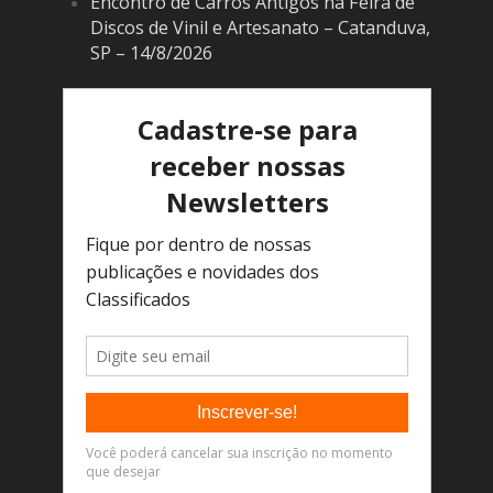
Encontro de Carros Antigos na Feira de
Discos de Vinil e Artesanato – Catanduva,
SP – 14/8/2026