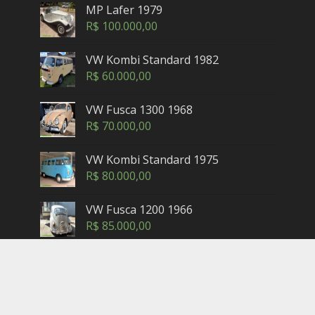
MP Lafer 1979
R$
100.000,00
VW Kombi Standard 1982
R$
60.000,00
VW Fusca 1300 1968
R$
70.000,00
VW Kombi Standard 1975
R$
80.000,00
VW Fusca 1200 1966
R$
85.000,00
Copyright © 2005-2025. Maxicar.com.br — Petrópolis,
Rio de Janeiro - Brasil. Contatos: (24) 3302-2462 (horário
comercial) -
sac@maxicar.com.br