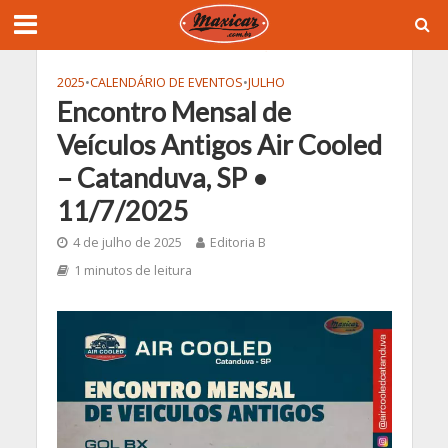
2025
•
CALENDÁRIO DE EVENTOS
•
JULHO
Encontro Mensal de
Veículos Antigos Air Cooled
– Catanduva, SP •
11/7/2025
4 de julho de 2025
Editoria B
1 minutos de leitura