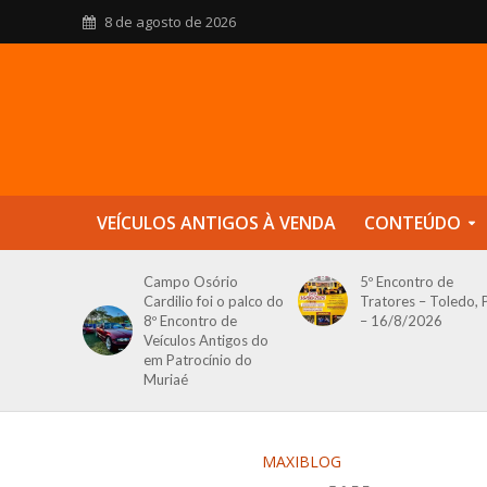
8 de agosto de 2026
VEÍCULOS ANTIGOS À VENDA
CONTEÚDO
Campo Osório
5º Encontro de
Cardilio foi o palco do
Tratores – Toledo, 
8º Encontro de
– 16/8/2026
Veículos Antigos do
em Patrocínio do
Muriaé
MAXIBLOG