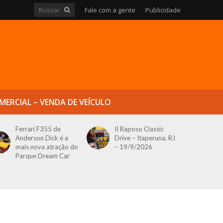
Fale com a gente
Publicidade
MERCIAL – VENDA DE VEÍCULO
Ferrari F355 de
II Raposo Classic
Anderson Dick é a
Drive – Itaperuna, RJ
mais nova atração do
– 19/9/2026
Parque Dream Car