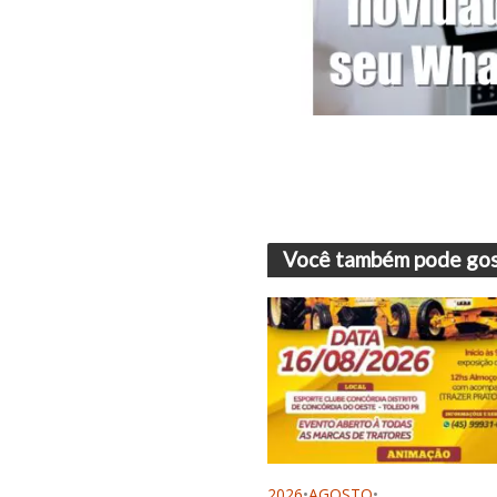
Você também pode gos
2026
•
AGOSTO
•