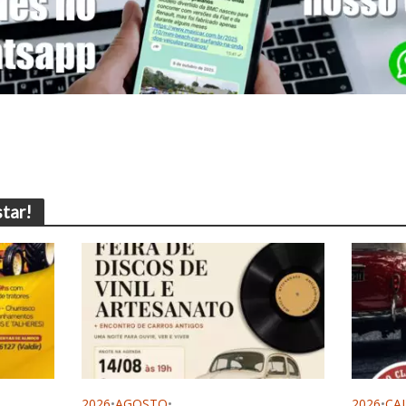
tar!
2026
•
AGOSTO
•
2026
•
CA