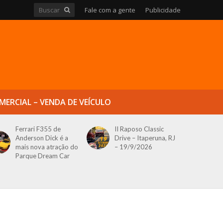
Fale com a gente
Publicidade
MERCIAL – VENDA DE VEÍCULO
Ferrari F355 de
II Raposo Classic
Anderson Dick é a
Drive – Itaperuna, RJ
mais nova atração do
– 19/9/2026
Parque Dream Car