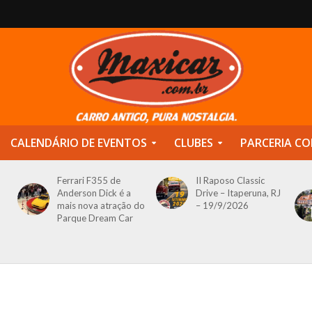
CALENDÁRIO DE EVENTOS
CLUBES
PARCERIA CO
Ferrari F355 de
II Raposo Classic
Anderson Dick é a
Drive – Itaperuna, RJ
mais nova atração do
– 19/9/2026
Parque Dream Car