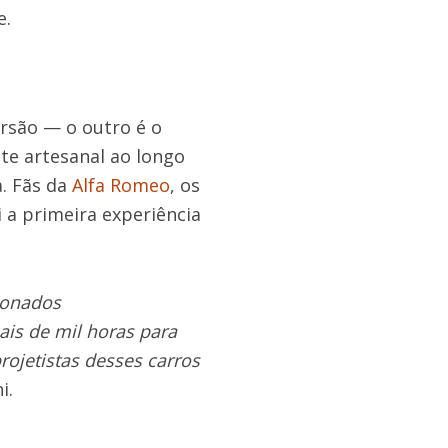
e.
rsão — o outro é o
te artesanal ao longo
. Fãs da
Alfa Romeo
, os
 a primeira experiência
ionados
is de mil horas para
ojetistas desses carros
i.