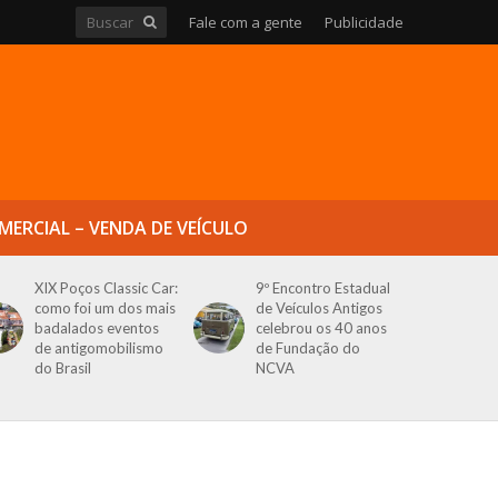
Fale com a gente
Publicidade
MERCIAL – VENDA DE VEÍCULO
XIX Poços Classic Car:
9º Encontro Estadual
como foi um dos mais
de Veículos Antigos
badalados eventos
celebrou os 40 anos
de antigomobilismo
de Fundação do
do Brasil
NCVA