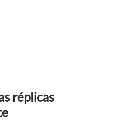
as réplicas
te