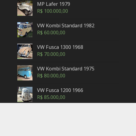
MP Lafer 1979
R$
100.000,00
VW Kombi Standard 1982
R$
60.000,00
VW Fusca 1300 1968
R$
70.000,00
VW Kombi Standard 1975
R$
80.000,00
VW Fusca 1200 1966
R$
85.000,00
Copyright © 2005-2025. Maxicar.com.br — Petrópolis,
Rio de Janeiro - Brasil. Contatos: (24) 3302-2462 (horário
comercial) -
sac@maxicar.com.br