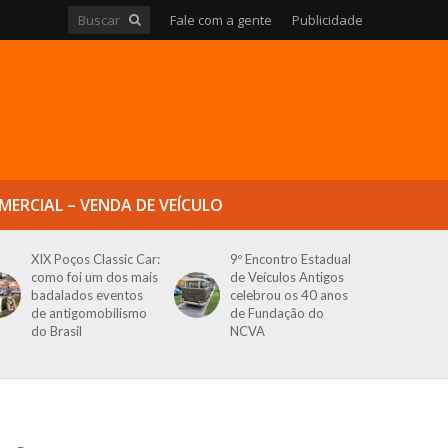
Fale com a gente
Publicidade
MERCIAL – VENDA DE VEÍCULO
XIX Poços Classic Car:
9º Encontro Estadual
como foi um dos mais
de Veículos Antigos
badalados eventos
celebrou os 40 anos
de antigomobilismo
de Fundação do
do Brasil
NCVA