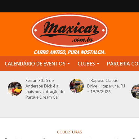
CALENDÁRIO DE EVENTOS
CLUBES
PARCERIA CO
Ferrari F355 de
II Raposo Classic
Anderson Dick é a
Drive – Itaperuna, RJ
mais nova atração do
– 19/9/2026
Parque Dream Car
COBERTURAS