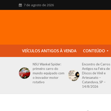
7 de agosto de 2026
VEÍCULOS ANTIGOS À VENDA
CONTEÚDO
NSU Wankel Spider:
Encontro de Carros
primeiro carro do
Antigos na Feira de
mundo equipado com
Discos de Vinil e
o inovador motor
Artesanato –
rotativo
Catanduva, SP –
14/8/2026