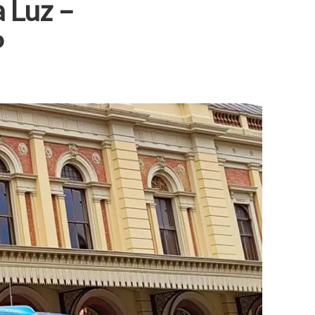
 Luz –
P